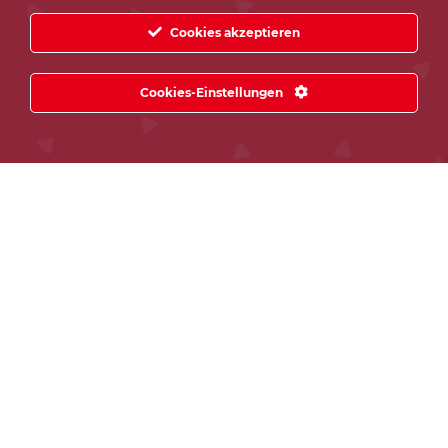
Cookies akzeptieren
Cookies-Einstellungen
Abverkauf 2-Sitzer Club House
3.025,00
€
1.999,00
€
(#1690125)