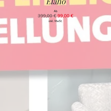
Elano
Ab
399,00
€
99,00
€
inkl. MwSt.