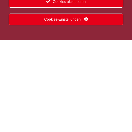
Cookies akzeptieren
Cookies-Einstellungen
Zustimmung
*
Ich habe die Datenschutzerklärung zur Kenntnis genommen.
Ich stimme zu, dass meine Angaben zur Kontaktaufnahme und
für Rückfragen drei Monate gespeichert werden.
Hinweis: Sie können Ihre Einwilligung jederzeit für die Zukunft per E-
Mail an info @ wohncenter-greifswald.de widerrufen.
PRODUKTINFORMATION