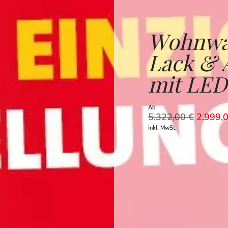
Wohnwan
Lack & 
mit LED
Ab
5.322,00
€
2.999,
inkl. MwSt.