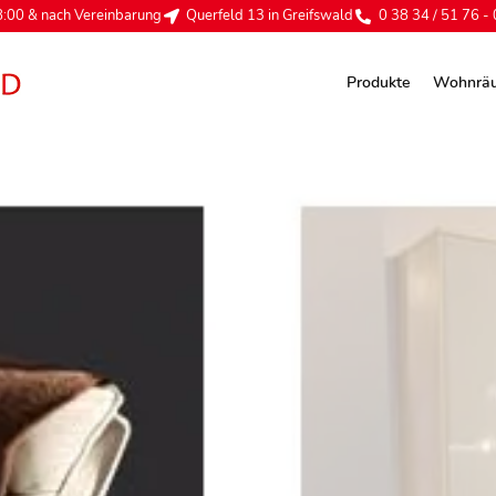
:00 & nach Vereinbarung
Querfeld 13 in Greifswald
0 38 34 / 51 76 - 
Produkte
Wohnrä