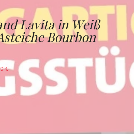
d Lavita in Weiß
Asteiche Bourbon
00
€