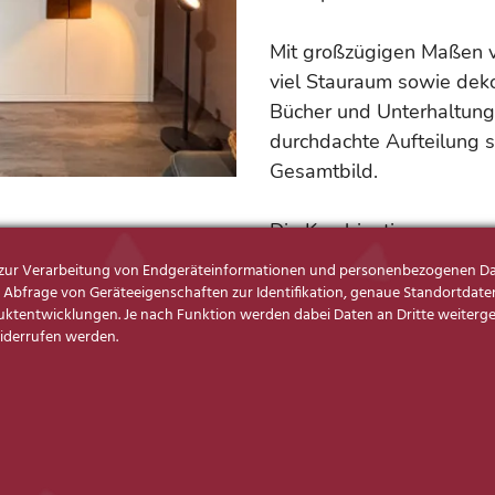
Mit großzügigen Maßen v
viel Stauraum sowie deko
Bücher und Unterhaltungs
durchdachte Aufteilung s
Gesamtbild.
Die Kombination aus mod
der Wohnwand eine zeit
s zur Verarbeitung von Endgeräteinformationen und personenbezogenen Da
Ausstellungsstück jetzt z
Abfrage von Geräteeigenschaften zur Identifikation, genaue Standortdaten
tentwicklungen. Je nach Funktion werden dabei Daten an Dritte weitergege
widerrufen werden.
ANFRAGE SENDEN
Produkt