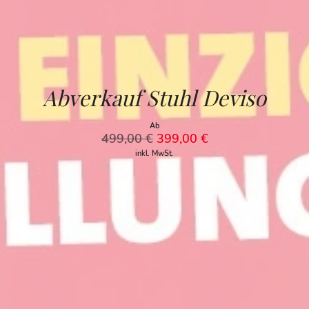
Abverkauf Stuhl Deviso
Ab
499,00
€
399,00
€
inkl. MwSt.