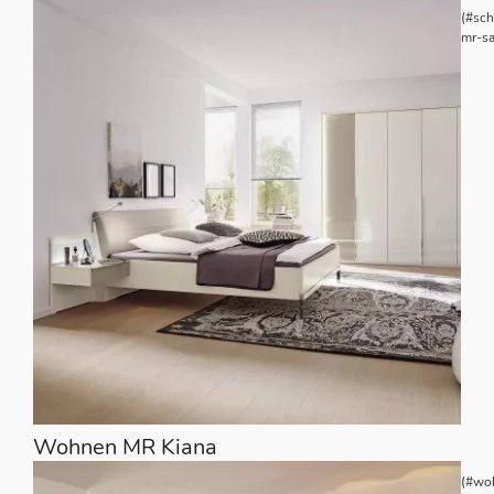
(#sch
mr-sa
Wohnen MR Kiana
(#wo