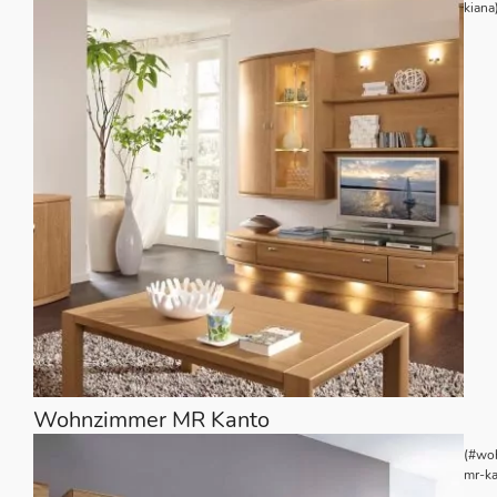
kiana
Wohnzimmer MR Kanto
(#wo
mr-ka