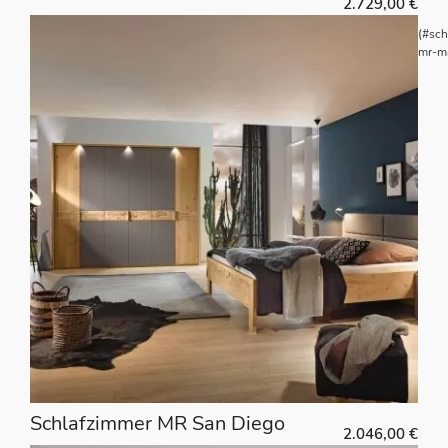
2.729,00
€
(#sch
mr-mi
Schlafzimmer MR San Diego
2.046,00
€