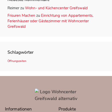
Reimer
zu
Wohn- und Küchencenter Greifswald
Frisuren Machen
zu
Einrichtung von Appartements,
Ferienhäuser oder Gästezimmer mit Wohncenter
Greifswald
Schlagwörter
Öffnungszeiten
Informationen
Produkte