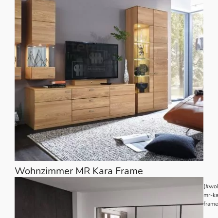
Wohnzimmer MR Kara Frame
(#wo
mr-ka
frame