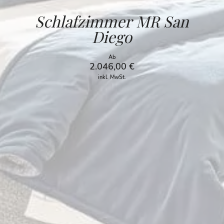
Schlafzimmer MR San
Diego
Ab
2.046,00
€
inkl. MwSt.