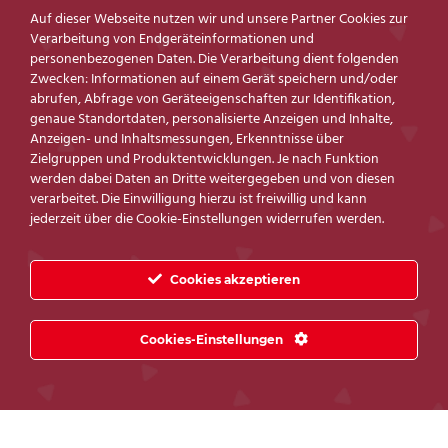
Auf dieser Webseite nutzen wir und unsere Partner Cookies zur
Verarbeitung von Endgeräteinformationen und
personenbezogenen Daten. Die Verarbeitung dient folgenden
Zwecken: Informationen auf einem Gerät speichern und/oder
Zur Wunschliste
abrufen, Abfrage von Geräteeigenschaften zur Identifikation,
hinzufügen
genaue Standortdaten, personalisierte Anzeigen und Inhalte,
Anzeigen- und Inhaltsmessungen, Erkenntnisse über
Komplettsets für Ihr Schlafzimmer:
Zielgruppen und Produktentwicklungen. Je nach Funktion
werden dabei Daten an Dritte weitergegeben und von diesen
Modern, passgenau und qualitativ
verarbeitet. Die Einwilligung hierzu ist freiwillig und kann
jederzeit über die Cookie-Einstellungen widerrufen werden.
hochwertig.
Auch bei Komplett-Sets für Ihr Schlafzimmer
Cookies akzeptieren
haben wir eine Auswahl an unterschiedlichen
Farben, Materialien und Ausführungen der
Cookies-Einstellungen
Möbelstücke. Sie müssen hier nicht auf Ihre
Wünsche und Bedürfnisse verzichten. Außerdem
können Sie jederzeit ergänzende Produkte zu
Ihrem Komplett-Set erhalten, da diese meist aus