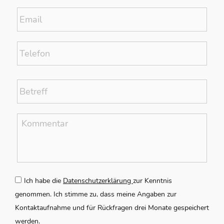
Email
*
Telefon
Betreff
*
Kommentar
*
Zustimmung
*
Ich habe die
Datenschutzerklärung
zur Kenntnis
genommen. Ich stimme zu, dass meine Angaben zur
Kontaktaufnahme und für Rückfragen drei Monate gespeichert
werden.