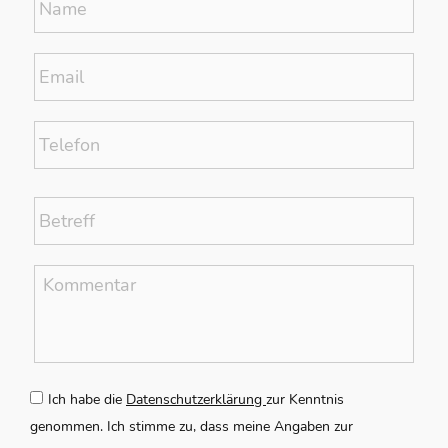
Email
*
Telefon
Betreff
*
Kommentar
*
Zustimmung
*
Ich habe die
Datenschutzerklärung
zur Kenntnis
genommen. Ich stimme zu, dass meine Angaben zur