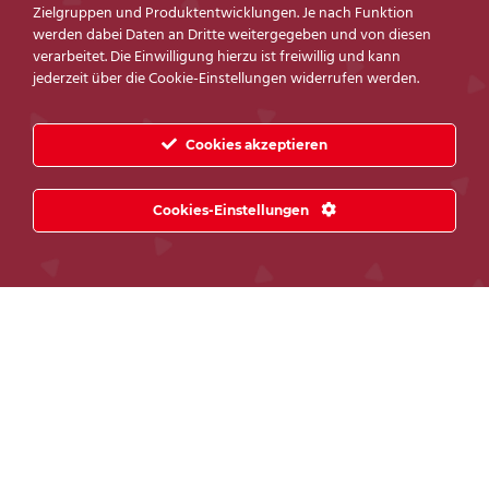
Zielgruppen und Produktentwicklungen. Je nach Funktion
QUERSCHLÄFER
QUERSCHLÄFER
werden dabei Daten an Dritte weitergegeben und von diesen
BRYN GRAU
HELL
verarbeitet. Die Einwilligung hierzu ist freiwillig und kann
MODERN &
jederzeit über die Cookie-Einstellungen widerrufen werden.
FUNKTIONAL
799,00
€
Cookies akzeptieren
529,00
€
(#Toby)
Cookies-Einstellungen
(#2840615)