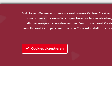
Auf dieser Webseite nutzen wir und unsere Partner Cookie
Informationen auf einem Gerät speichern und/oder abrufen, 
ALLGEMEIN
Inhaltsmessungen, Erkenntnisse über Zielgruppen und Produk
freiwillig und kann jederzeit über die Cookie-Einstellungen 
Cookies akzeptieren
Wohncenter Greifswald Tipps,
wie Sie Ihr Home-Office gut
organisieren können.