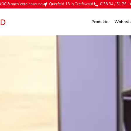
:00 & nach Vereinbarung
Querfeld 13 in Greifswald
0 38 34 / 51 76 - 
Produkte
Wohnrä