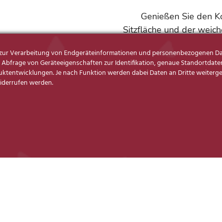
Genießen Sie den Ko
Sitzfläche und der weich
Lesen, zu zweit bei
s zur Verarbeitung von Endgeräteinformationen und personenbezogenen Da
Beisammensein – das 
Abfrage von Geräteeigenschaften zur Identifikation, genaue Standortdaten
gemütliche
tentwicklungen. Je nach Funktion werden dabei Daten an Dritte weitergege
widerrufen werden.
Ausst
Leder Z 73/70 sun
Sitz soft
Seitenteil SD
B/H/T ca. 238 x 80
Seitenteilkissen 
Mehrpreis
Viele Vorzugskom
Große Auswahl an 