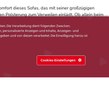
mfort dieses Sofas, das mit seiner großzügigen
en Polsterung zum Verweilen einlädt. Ob allein beim
m Entspannen oder mit Freunden beim geselligen
ten. Die Verarbeitung dient folgenden Zwecken:
Sofa MR 2875 bietet Ihnen den idealen Platz für
, personalisierte Anzeigen und Inhalte, Anzeigen- und
 Stunden und unvergessliche Momente.
ben und von diesen verarbeitet. Die Einwilligung hierzu ist
attung Sofa 2-sitzig (N90)
rise
Cookies-Einstellungen
 x 91 cm, Sitzhöhe ca. 44 cm
U ca. 50×45 cm und Steckkopfstütze U92 gegen
binationen und freie Zusammenstellungen möglich
Armlehnen, Fußvarianten und Sitzkomforts