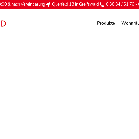
:00 & nach Vereinbarung
Querfeld 13 in Greifswald
0 38 34 / 51 76 - 
Produkte
Wohnrä