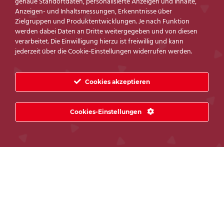
und die Erholung, die Sie verdienen.
genaue Standortdaten, personalisierte Anzeigen und Inhalte,
Anzeigen- und Inhaltsmessungen, Erkenntnisse über
Zielgruppen und Produktentwicklungen. Je nach Funktion
Stilvolles Design für zeitlose Eleganz
werden dabei Daten an Dritte weitergegeben und von diesen
verarbeitet. Die Einwilligung hierzu ist freiwillig und kann
jederzeit über die Cookie-Einstellungen widerrufen werden.
Neben seinem unschlagbaren Komfort überzeugt
der Relax Sessel 7953 auch durch sein
ansprechendes Design. Die klaren Linien, das
Cookies akzeptieren
hochwertige Material und die sorgfältige
Verarbeitung verleihen Ihrem Wohnzimmer eine
Cookies-Einstellungen
zeitlose Eleganz. Dieser Sessel wird nicht nur zu
Ihrem Lieblingsplatz zum Entspannen, sondern
auch zu einem stilvollen Blickfang in Ihrem
Zuhause.
Ausstattung Relax Sessel 7953
5 Jahre Garantie