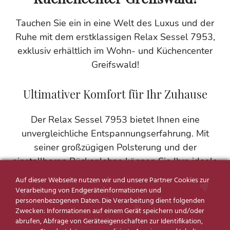
Tauchen Sie ein in eine Welt des Luxus und der
Ruhe mit dem erstklassigen Relax Sessel 7953,
exklusiv erhältlich im Wohn- und Küchencenter
Greifswald!
Ultimativer Komfort für Ihr Zuhause
Der Relax Sessel 7953 bietet Ihnen eine
unvergleichliche Entspannungserfahrung. Mit
seiner großzügigen Polsterung und der
einstellbaren Rückenlehne können Sie Ihre ideale
Position für maximalen Komfort finden. Die
Auf dieser Webseite nutzen wir und unsere Partner Cookies zur
integrierte Fußstütze ermöglicht es Ihnen, die
Verarbeitung von Endgeräteinformationen und
personenbezogenen Daten. Die Verarbeitung dient folgenden
Beine hochzulegen und den Stress des Tages
Zwecken: Informationen auf einem Gerät speichern und/oder
hinter sich zu lassen. Gönnen Sie sich den Luxus
abrufen, Abfrage von Geräteeigenschaften zur Identifikation,