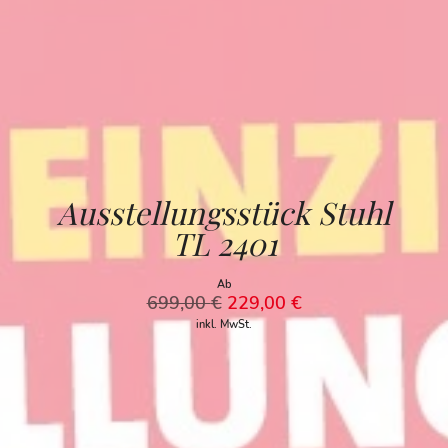
Ausstellungsstück Stuhl
TL 2401
Ab
699,00
€
229,00
€
inkl. MwSt.