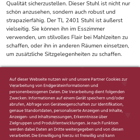
Qualität sicherzustellen. Dieser Stuhl ist nicht nur
schön anzusehen, sondern auch robust und
strapazierfähig. Der TL 2401 Stuhl ist äußerst
vielseitig. Sie können ihn im Esszimmer
verwenden, um stilvolles Flair bei Mahlzeiten zu
schaffen, oder ihn in anderen Räumen einsetzen,
um zusätzliche Sitzgelegenheiten zu schaffen.
Besuchen Sie unser Wohn- und Küchencenter
Greifswald, um den Stuhl TL 2401 persönlich zu
Auf dieser Webseite nutzen wir und unsere Partner Cookies zur
Verarbeitung von Endgeräteinformationen und
erleben und weitere Informationen zu erhalten.
personenbezogenen Daten. Die Verarbeitung dient folgenden
Mit dem TL 2401 Stuhl holen Sie sich nicht nur
Zwecken: Informationen auf einem Gerät speichern und/oder
abrufen, Abfrage von Geräteeigenschaften zur Identifikation,
Stil, sondern auch ergonomischen Komfort in Ihr
genaue Standortdaten, personalisierte Anzeigen und Inhalte,
Zuhause. Erleben Sie, wie dieser Stuhl Ihre
Anzeigen- und Inhaltsmessungen, Erkenntnisse über
Räume aufwertet und gleichzeitig eine bequeme
Zielgruppen und Produktentwicklungen. Je nach Funktion
werden dabei Daten an Dritte weitergegeben und von diesen
Sitzlösung bietet.
verarbeitet. Die Einwilligung hierzu ist freiwillig und kann