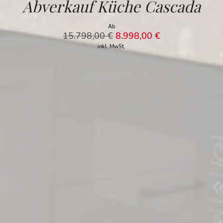
Abverkauf Küche Cascada
Ab
15.798,00
€
8.998,00
€
inkl. MwSt.