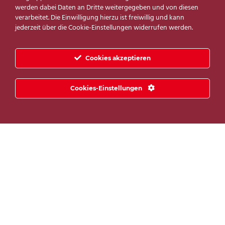
Preis:
949 €
—
21.999 €
werden dabei Daten an Dritte weitergegeben und von diesen
verarbeitet. Die Einwilligung hierzu ist freiwillig und kann
jederzeit über die Cookie-Einstellungen widerrufen werden.
PRODUKTKATEGORIEN
Arbeitszimmer
(9)
Cookies akzeptieren
Deko
(18)
Cookies-Einstellungen
Esszimmer
(6)
Flur
(4)
Haushaltraum
(1)
Küche
(12)
Schlafzimmer
(21)
Wohnzimmer
(56)
Filter zurücksetzen